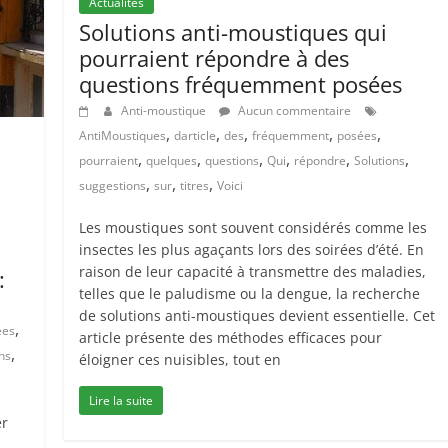
Actualités
Solutions anti-moustiques qui
pourraient répondre à des
questions fréquemment posées
Anti-moustique
Aucun commentaire
,
,
,
,
,
AntiMoustiques
darticle
des
fréquemment
posées
,
,
,
,
,
,
pourraient
quelques
questions
Qui
répondre
Solutions
,
,
,
suggestions
sur
titres
Voici
Les moustiques sont souvent considérés comme les
insectes les plus agaçants lors des soirées d’été. En
raison de leur capacité à transmettre des maladies,
:
telles que le paludisme ou la dengue, la recherche
de solutions anti-moustiques devient essentielle. Cet
,
ées
article présente des méthodes efficaces pour
,
ns
éloigner ces nuisibles, tout en
Lire la suite
er