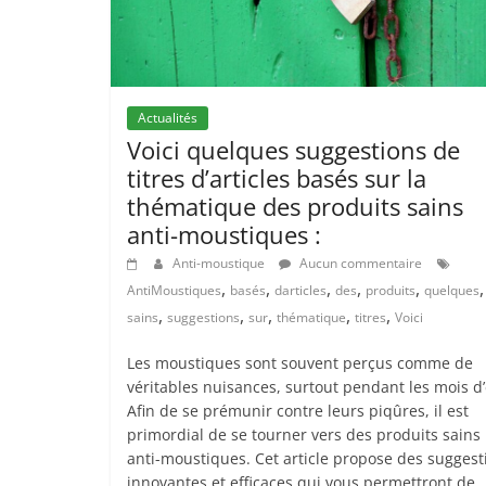
Actualités
Voici quelques suggestions de
titres d’articles basés sur la
thématique des produits sains
anti-moustiques :
Anti-moustique
Aucun commentaire
,
,
,
,
,
,
AntiMoustiques
basés
darticles
des
produits
quelques
,
,
,
,
,
sains
suggestions
sur
thématique
titres
Voici
Les moustiques sont souvent perçus comme de
véritables nuisances, surtout pendant les mois d’
Afin de se prémunir contre leurs piqûres, il est
primordial de se tourner vers des produits sains
anti-moustiques. Cet article propose des suggest
innovantes et efficaces qui vous permettront de