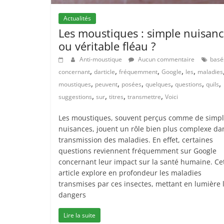
Actualités
Les moustiques : simple nuisan
ou véritable fléau ?
Anti-moustique
Aucun commentaire
basé
,
,
,
,
,
concernant
darticle
fréquemment
Google
les
maladies
,
,
,
,
,
,
moustiques
peuvent
posées
quelques
questions
quils
,
,
,
,
suggestions
sur
titres
transmettre
Voici
Les moustiques, souvent perçus comme de simp
nuisances, jouent un rôle bien plus complexe da
transmission des maladies. En effet, certaines
questions reviennent fréquemment sur Google
concernant leur impact sur la santé humaine. Ce
article explore en profondeur les maladies
transmises par ces insectes, mettant en lumière 
dangers
Lire la suite