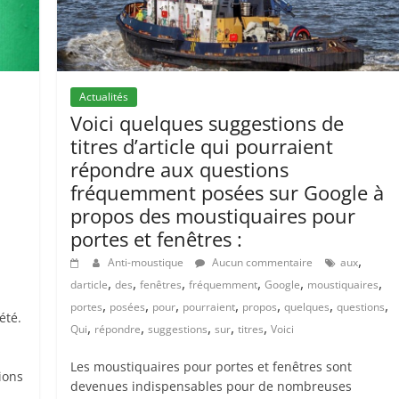
Actualités
Voici quelques suggestions de
titres d’article qui pourraient
répondre aux questions
fréquemment posées sur Google à
propos des moustiquaires pour
portes et fenêtres :
,
Anti-moustique
Aucun commentaire
aux
,
,
,
,
,
,
darticle
des
fenêtres
fréquemment
Google
moustiquaires
,
,
,
,
,
,
,
portes
posées
pour
pourraient
propos
quelques
questions
été.
,
,
,
,
,
Qui
répondre
suggestions
sur
titres
Voici
Les moustiquaires pour portes et fenêtres sont
ions
devenues indispensables pour de nombreuses