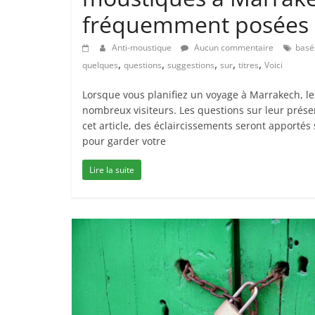
fréquemment posées s
Anti-moustique
Aucun commentaire
basé
,
,
,
,
,
quelques
questions
suggestions
sur
titres
Voici
Lorsque vous planifiez un voyage à Marrakech, 
nombreux visiteurs. Les questions sur leur prése
cet article, des éclaircissements seront apportés
pour garder votre
Lire la suite