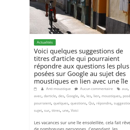
Actualités
Voici quelques suggestions de
titres d’article qui pourraient
répondre aux questions les plus
posées sur Google au sujet des
moustiques en lien avec une île 
,
Anti-moustique
Aucun commentaire
aux
,
,
,
,
,
,
,
,
avec
darticle
des
Google
ile
les
lien
moustiques
pos
,
,
,
,
,
pourraient
quelques
questions
Qui
répondre
suggestio
,
,
,
,
sujet
sur
titres
une
Voici
Les vacances sur une île ensoleillée, cela fait rêv
de nombreuses personnes. Cependant, les