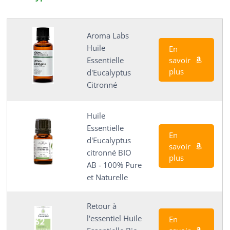
Aroma Labs
Huile
En
savoir
Essentielle
plus
d'Eucalyptus
Citronné
Huile
Essentielle
En
d'Eucalyptus
savoir
citronné BIO
plus
AB - 100% Pure
et Naturelle
Retour à
l'essentiel Huile
En