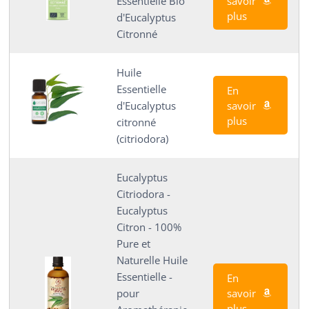
savoir
Essentielle Bio
plus
d'Eucalyptus
Citronné
Huile
Essentielle
En
savoir
d'Eucalyptus
plus
citronné
(citriodora)
Eucalyptus
Citriodora -
Eucalyptus
Citron - 100%
Pure et
Naturelle Huile
Essentielle -
En
savoir
pour
plus