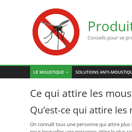
Passer
au
contenu
Produi
Conseils pour se pr
LE MOUSTIQUE
SOLUTIONS ANTI-MOUSTIQ
Ce qui attire les mou
Qu’est-ce qui attire le
On connaît tous une personne qui attire plus 
pour lesquelles une personne attire le plus s