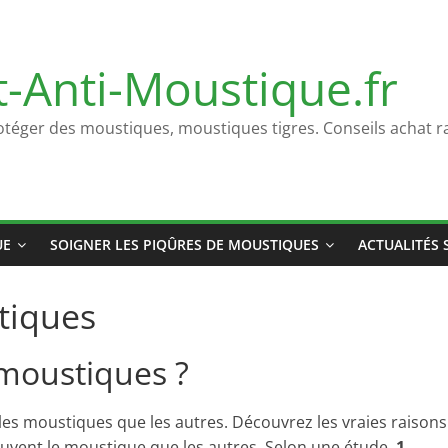
t-Anti-Moustique.fr
otéger des moustiques, moustiques tigres. Conseils achat ra
UE
SOIGNER LES PIQÛRES DE MOUSTIQUES
ACTUALITÉS 
stiques
s moustiques ?
les moustiques que les autres. Découvrez les vraies raisons
ouvent le moustique que les autres. Selon une étude,
1