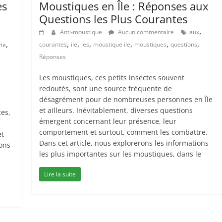
es
Moustiques en Île : Réponses aux
Questions les Plus Courantes
,
Anti-moustique
Aucun commentaire
aux
,
,
,
,
,
,
,
courantes
ile
les
moustique ile
moustiques
questions
rie
Réponses
Les moustiques, ces petits insectes souvent
redoutés, sont une source fréquente de
désagrément pour de nombreuses personnes en Île
et ailleurs. Inévitablement, diverses questions
es,
émergent concernant leur présence, leur
comportement et surtout, comment les combattre.
et
Dans cet article, nous explorerons les informations
ions
les plus importantes sur les moustiques, dans le
Lire la suite