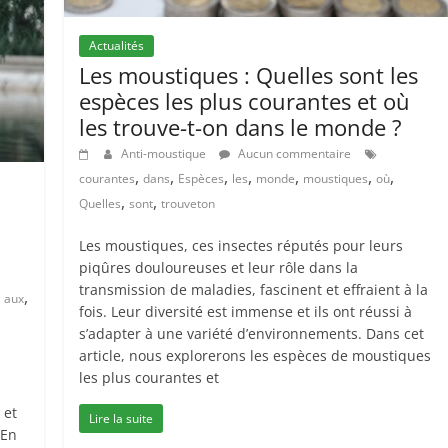
Actualités
Les moustiques : Quelles sont les
espèces les plus courantes et où
les trouve-t-on dans le monde ?
Anti-moustique
Aucun commentaire
,
,
,
,
,
,
,
courantes
dans
Espèces
les
monde
moustiques
où
,
,
Quelles
sont
trouveton
Les moustiques, ces insectes réputés pour leurs
piqûres douloureuses et leur rôle dans la
transmission de maladies, fascinent et effraient à la
,
,
aux
fois. Leur diversité est immense et ils ont réussi à
s’adapter à une variété d’environnements. Dans cet
article, nous explorerons les espèces de moustiques
les plus courantes et
 et
Lire la suite
 En