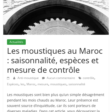
Actualités
Les moustiques au Maroc
: saisonnalité, espèces et
mesure de contrôle
,
Anti-moustique
Aucun commentaire
contrôle
,
,
,
,
,
Espèces
les
Maroc
mesure
moustiques
saisonnalité
Les moustiques sont bien plus qu’un simple désagrément
pendant les mois chauds au Maroc. Leur présence est
souvent source d’inquiétude, car ils sont porteurs de
diverses maladies. Dans cet article, vous découvrirez la