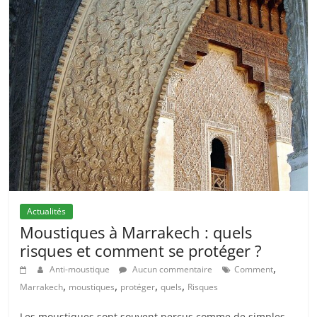
Actualités
Moustiques à Marrakech : quels
risques et comment se protéger ?
,
Anti-moustique
Aucun commentaire
Comment
,
,
,
,
Marrakech
moustiques
protéger
quels
Risques
Les moustiques sont souvent perçus comme de simples