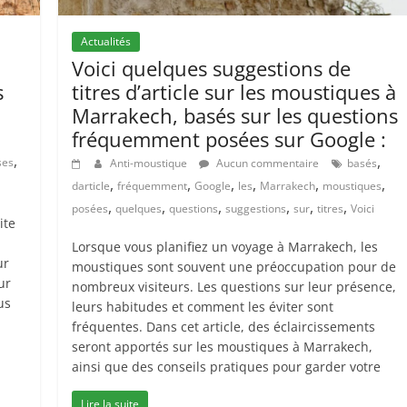
Actualités
Voici quelques suggestions de
s
titres d’article sur les moustiques à
Marrakech, basés sur les questions
fréquemment posées sur Google :
,
,
ses
Anti-moustique
Aucun commentaire
basés
,
,
,
,
,
,
darticle
fréquemment
Google
les
Marrakech
moustiques
,
,
,
,
,
,
posées
quelques
questions
suggestions
sur
titres
Voici
ite
Lorsque vous planifiez un voyage à Marrakech, les
ur
moustiques sont souvent une préoccupation pour de
ur
nombreux visiteurs. Les questions sur leur présence,
us
leurs habitudes et comment les éviter sont
fréquentes. Dans cet article, des éclaircissements
seront apportés sur les moustiques à Marrakech,
ainsi que des conseils pratiques pour garder votre
Lire la suite