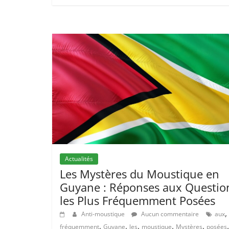
Actualités
Les Mystères du Moustique en
Guyane : Réponses aux Questio
les Plus Fréquemment Posées
,
Anti-moustique
Aucun commentaire
aux
,
,
,
,
,
,
fréquemment
Guyane
les
moustique
Mystères
posées