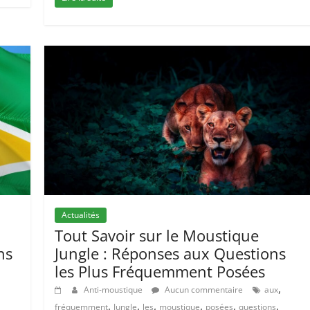
Actualités
Tout Savoir sur le Moustique
ns
Jungle : Réponses aux Questions
les Plus Fréquemment Posées
,
Anti-moustique
Aucun commentaire
aux
,
,
,
,
,
,
fréquemment
Jungle
les
moustique
posées
questions