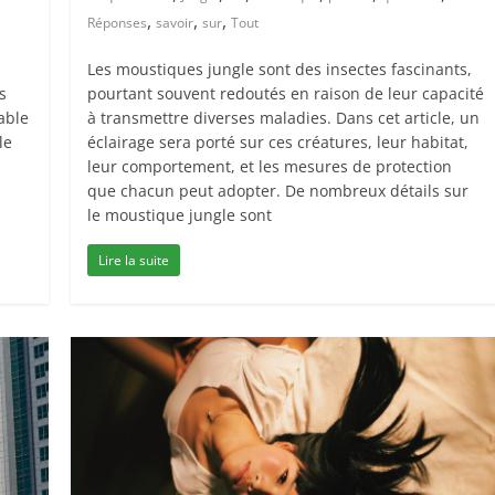
,
,
,
Réponses
savoir
sur
Tout
Les moustiques jungle sont des insectes fascinants,
s
pourtant souvent redoutés en raison de leur capacité
able
à transmettre diverses maladies. Dans cet article, un
le
éclairage sera porté sur ces créatures, leur habitat,
leur comportement, et les mesures de protection
s
que chacun peut adopter. De nombreux détails sur
le moustique jungle sont
Lire la suite