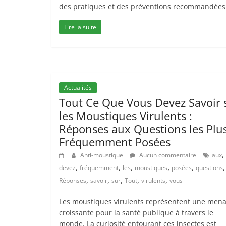
des pratiques et des préventions recommandées
Lire la suite
Actualités
Tout Ce Que Vous Devez Savoir 
les Moustiques Virulents :
Réponses aux Questions les Plu
Fréquemment Posées
,
Anti-moustique
Aucun commentaire
aux
,
,
,
,
,
,
devez
fréquemment
les
moustiques
posées
questions
,
,
,
,
,
Réponses
savoir
sur
Tout
virulents
vous
Les moustiques virulents représentent une men
croissante pour la santé publique à travers le
monde. La curiosité entourant ces insectes est