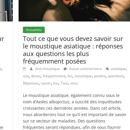
Actualités
ur
Tout ce que vous devez savoir sur
le moustique asiatique : réponses
aux questions les plus
fréquemment posées
,
,
z
Anti-moustique
Aucun commentaire
asiatique
,
,
,
,
,
,
,
aux
devez
fréquemment
les
moustique
posées
questions
,
,
,
,
Réponses
savoir
sur
Tout
vous
Le moustique asiatique, également connu sous le
n
nom d’Aedes albopictus, a suscité des inquiétudes
croissantes ces dernières années. Dans cet article,
nous aborderons tout ce qu’il est important de savoir
sur ce vecteur de maladies. Des questions
ue
fréquentes seront répondues, afin de vous fournir