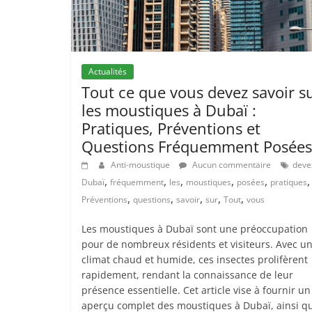
Actualités
Tout ce que vous devez savoir s
les moustiques à Dubaï :
Pratiques, Préventions et
Questions Fréquemment Posées
Anti-moustique
Aucun commentaire
deve
,
,
,
,
,
,
Dubaï
fréquemment
les
moustiques
posées
pratiques
,
,
,
,
,
Préventions
questions
savoir
sur
Tout
vous
Les moustiques à Dubaï sont une préoccupation
pour de nombreux résidents et visiteurs. Avec u
climat chaud et humide, ces insectes prolifèrent
rapidement, rendant la connaissance de leur
présence essentielle. Cet article vise à fournir un
aperçu complet des moustiques à Dubaï, ainsi q