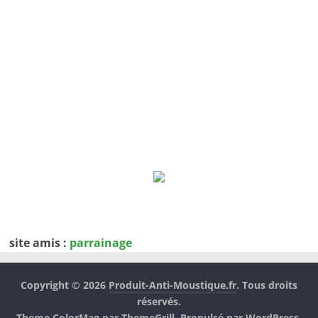
site amis :
parrainage
Copyright © 2026
Produit-Anti-Moustique.fr
. Tous droits
réservés.
Theme
ColorMag
par ThemeGrill. Propulsé par
WordPress
.