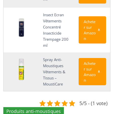
Insect Ecran
Vêtements
Achete
Concentré
r sur
Amazo
Insecticide
n
Trempage 200
ml
Spray Anti-
Achete
Moustiques
r sur
Vêtements &
Amazo
Tissus –
n
MoustiCare
5/5 - (1 vote)
Produits anti-moustiques