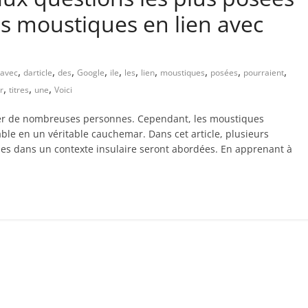
es moustiques en lien avec
,
,
,
,
,
,
,
,
,
,
avec
darticle
des
Google
ile
les
lien
moustiques
posées
pourraient
,
,
,
r
titres
une
Voici
rêver de nombreuses personnes. Cependant, les moustiques
le en un véritable cauchemar. Dans cet article, plusieurs
es dans un contexte insulaire seront abordées. En apprenant à