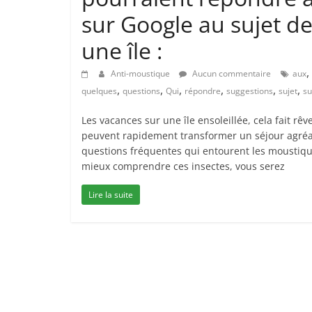
sur Google au sujet d
une île :
,
Anti-moustique
Aucun commentaire
aux
,
,
,
,
,
,
quelques
questions
Qui
répondre
suggestions
sujet
su
Les vacances sur une île ensoleillée, cela fait 
peuvent rapidement transformer un séjour agréab
questions fréquentes qui entourent les moustiqu
mieux comprendre ces insectes, vous serez
Lire la suite