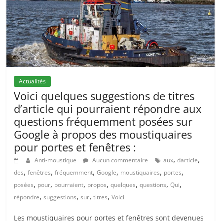
Actualités
Voici quelques suggestions de titres
d’article qui pourraient répondre aux
questions fréquemment posées sur
Google à propos des moustiquaires
pour portes et fenêtres :
,
,
Anti-moustique
Aucun commentaire
aux
darticle
,
,
,
,
,
,
des
fenêtres
fréquemment
Google
moustiquaires
portes
,
,
,
,
,
,
,
posées
pour
pourraient
propos
quelques
questions
Qui
,
,
,
,
répondre
suggestions
sur
titres
Voici
Les moustiquaires pour portes et fenêtres sont devenues