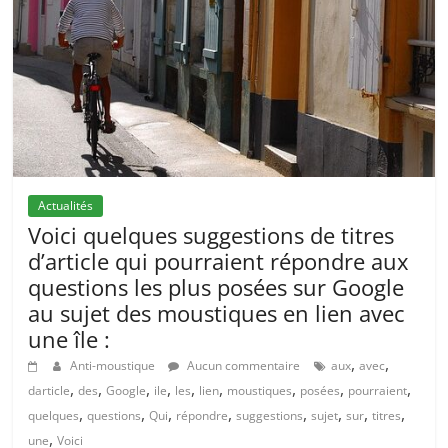
Actualités
Voici quelques suggestions de titres
d’article qui pourraient répondre aux
questions les plus posées sur Google
au sujet des moustiques en lien avec
une île :
,
,
Anti-moustique
Aucun commentaire
aux
avec
,
,
,
,
,
,
,
,
,
darticle
des
Google
ile
les
lien
moustiques
posées
pourraient
,
,
,
,
,
,
,
,
quelques
questions
Qui
répondre
suggestions
sujet
sur
titres
,
une
Voici