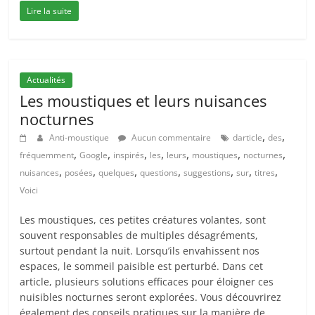
Lire la suite
Actualités
Les moustiques et leurs nuisances
nocturnes
,
,
Anti-moustique
Aucun commentaire
darticle
des
,
,
,
,
,
,
,
fréquemment
Google
inspirés
les
leurs
moustiques
nocturnes
,
,
,
,
,
,
,
nuisances
posées
quelques
questions
suggestions
sur
titres
Voici
Les moustiques, ces petites créatures volantes, sont
souvent responsables de multiples désagréments,
surtout pendant la nuit. Lorsqu’ils envahissent nos
espaces, le sommeil paisible est perturbé. Dans cet
article, plusieurs solutions efficaces pour éloigner ces
nuisibles nocturnes seront explorées. Vous découvrirez
également des conseils pratiques sur la manière de