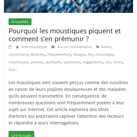
Actualités
Pourquoi les moustiques piquent et
comment s’en prémunir ?
,
Anti-moustique
Aucun commentaire
basés
,
,
,
,
,
,
concernant
darticles
fréquemment
Google
les
moustique
,
,
,
,
,
,
,
moustiques
posées
quelques
questions
suggestions
sur
titres
Voici
Les moustiques sont souvent perçus comme des nuisibles
en raison de leurs piqûres douloureuses et des maladies
qu’ils peuvent transmettre. En conséquence, de
nombreuses questions sont fréquemment posées à leur
sujet sur Internet. Cet article explorera des titres
d’articles qui pourraient captiver l’attention des lecteurs
et répondre à leurs interrogations.
Lire la suite