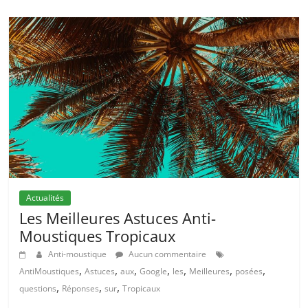
Actualités
Les Meilleures Astuces Anti-
Moustiques Tropicaux
Anti-moustique
Aucun commentaire
,
,
,
,
,
,
,
AntiMoustiques
Astuces
aux
Google
les
Meilleures
posées
,
,
,
questions
Réponses
sur
Tropicaux