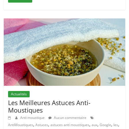
Actualités
Les Meilleures Astuces Anti-
Moustiques
Anti-moustique
Aucun commentaire
,
,
,
,
,
,
AntiMoustiques
Astuces
astuces anti moustiques
aux
Google
les