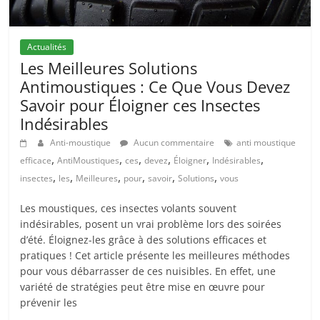
Actualités
Les Meilleures Solutions
Antimoustiques : Ce Que Vous Devez
Savoir pour Éloigner ces Insectes
Indésirables
Anti-moustique
Aucun commentaire
anti moustique
,
,
,
,
,
,
efficace
AntiMoustiques
ces
devez
Éloigner
Indésirables
,
,
,
,
,
,
insectes
les
Meilleures
pour
savoir
Solutions
vous
Les moustiques, ces insectes volants souvent
indésirables, posent un vrai problème lors des soirées
d’été. Éloignez-les grâce à des solutions efficaces et
pratiques ! Cet article présente les meilleures méthodes
pour vous débarrasser de ces nuisibles. En effet, une
variété de stratégies peut être mise en œuvre pour
prévenir les