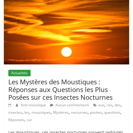
Actualités
Les Mystères des Moustiques :
Réponses aux Questions les Plus
Posées sur ces Insectes Nocturnes
,
,
,
Anti-moustique
Aucun commentaire
aux
ces
des
,
,
,
,
,
,
,
insectes
les
moustiques
Mystères
nocturnes
posées
questions
,
Réponses
sur
Les moustiques, ces insectes nocturnes souvent redoutés,