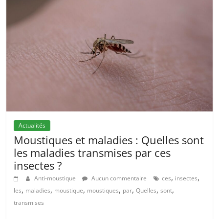
Actualités
Moustiques et maladies : Quelles sont
les maladies transmises par ces
insectes ?
,
,
Anti-moustique
Aucun commentaire
ces
insectes
,
,
,
,
,
,
,
les
maladies
moustique
moustiques
par
Quelles
sont
transmises