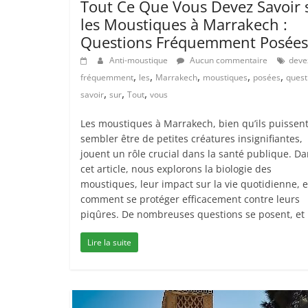
Tout Ce Que Vous Devez Savoir 
les Moustiques à Marrakech :
Questions Fréquemment Posées
Anti-moustique
Aucun commentaire
deve
,
,
,
,
,
fréquemment
les
Marrakech
moustiques
posées
quest
,
,
,
savoir
sur
Tout
vous
Les moustiques à Marrakech, bien qu’ils puissen
sembler être de petites créatures insignifiantes,
jouent un rôle crucial dans la santé publique. D
cet article, nous explorons la biologie des
moustiques, leur impact sur la vie quotidienne, e
comment se protéger efficacement contre leurs
piqûres. De nombreuses questions se posent, et
Lire la suite