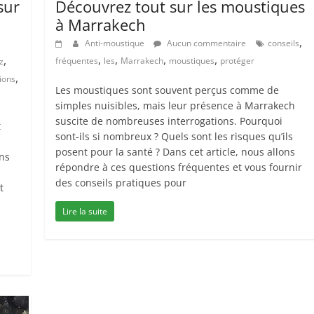
sur
Découvrez tout sur les moustiques
à Marrakech
,
Anti-moustique
Aucun commentaire
conseils
,
,
,
,
,
fréquentes
les
Marrakech
moustiques
protéger
z
,
ions
Les moustiques sont souvent perçus comme de
simples nuisibles, mais leur présence à Marrakech
suscite de nombreuses interrogations. Pourquoi
t
sont-ils si nombreux ? Quels sont les risques qu’ils
posent pour la santé ? Dans cet article, nous allons
ans
répondre à ces questions fréquentes et vous fournir
des conseils pratiques pour
t
Lire la suite