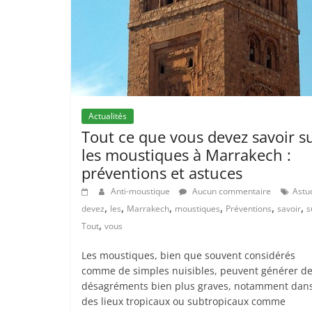
Actualités
Tout ce que vous devez savoir s
les moustiques à Marrakech :
préventions et astuces
Anti-moustique
Aucun commentaire
Astu
,
,
,
,
,
,
devez
les
Marrakech
moustiques
Préventions
savoir
s
,
Tout
vous
Les moustiques, bien que souvent considérés
comme de simples nuisibles, peuvent générer d
désagréments bien plus graves, notamment dan
des lieux tropicaux ou subtropicaux comme