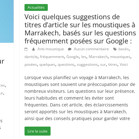
Actualités
Voici quelques suggestions de
titres d’article sur les moustiques à
Marrakech, basés sur les questions
fréquemment posées sur Google :
,
Anti-moustique
Aucun commentaire
basés
,
,
,
,
,
,
darticle
fréquemment
Google
les
Marrakech
moustiques
ur
,
,
,
,
,
,
posées
quelques
questions
suggestions
sur
titres
Voici
Lorsque vous planifiez un voyage à Marrakech, les
,
moustiques sont souvent une préoccupation pour de
ces
nombreux visiteurs. Les questions sur leur présence,
,
ur
leurs habitudes et comment les éviter sont
fréquentes. Dans cet article, des éclaircissements
seront apportés sur les moustiques à Marrakech,
ainsi que des conseils pratiques pour garder votre
es
s
Lire la suite