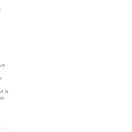
à
ech
e
r la
ous