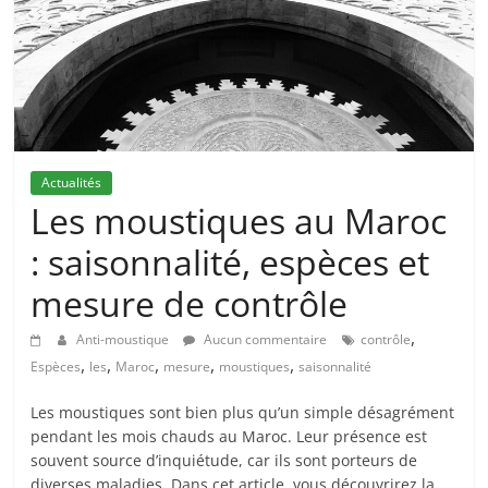
Actualités
Les moustiques au Maroc
: saisonnalité, espèces et
mesure de contrôle
,
Anti-moustique
Aucun commentaire
contrôle
,
,
,
,
,
Espèces
les
Maroc
mesure
moustiques
saisonnalité
Les moustiques sont bien plus qu’un simple désagrément
pendant les mois chauds au Maroc. Leur présence est
souvent source d’inquiétude, car ils sont porteurs de
diverses maladies. Dans cet article, vous découvrirez la