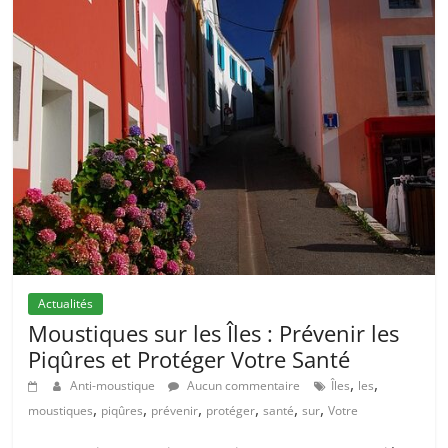
Actualités
Moustiques sur les Îles : Prévenir les
Piqûres et Protéger Votre Santé
,
,
Anti-moustique
Aucun commentaire
Îles
les
,
,
,
,
,
,
moustiques
piqûres
prévenir
protéger
santé
sur
Votre