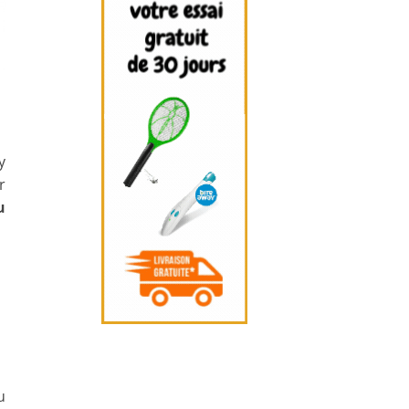
y
r
u
u