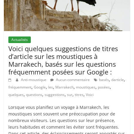
Actualités
Voici quelques suggestions de titres
d’article sur les moustiques à
Marrakech, basés sur les questions
fréquemment posées sur Google :
,
,
Anti-moustique
Aucun commentaire
basés
darticle
,
,
,
,
,
,
fréquemment
Google
les
Marrakech
moustiques
posées
,
,
,
,
,
quelques
questions
suggestions
sur
titres
Voici
Lorsque vous planifiez un voyage à Marrakech, les
moustiques sont souvent une préoccupation pour de
nombreux visiteurs. Les questions sur leur présence,
leurs habitudes et comment les éviter sont fréquentes.
Dans cet article, des éclaircissements seront apportés sur