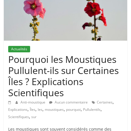
Actualités
Pourquoi les Moustiques
Pullulent-ils sur Certaines
Îles ? Explications
Scientifiques
,
Anti-moustique
Aucun commentaire
Certaines
,
,
,
,
,
,
Explications
Îles
les
moustiques
pourquoi
Pullulentils
,
Scientifiques
sur
Les moustiques sont souvent considérés comme des