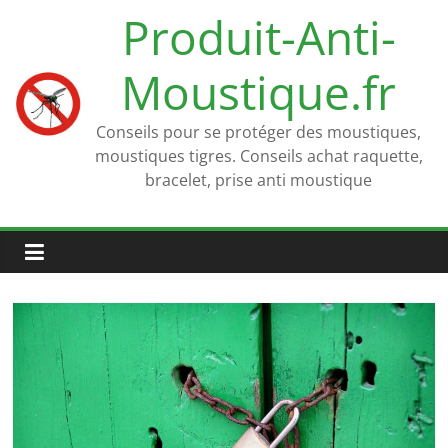
Passer
Produit-Anti-
au
contenu
Moustique.fr
Conseils pour se protéger des moustiques,
moustiques tigres. Conseils achat raquette,
bracelet, prise anti moustique