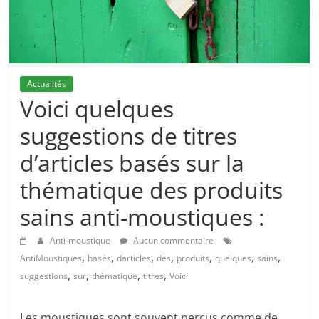
Actualités
Voici quelques
suggestions de titres
d’articles basés sur la
thématique des produits
sains anti-moustiques :
Anti-moustique
Aucun commentaire
,
,
,
,
,
,
,
AntiMoustiques
basés
darticles
des
produits
quelques
sains
,
,
,
,
suggestions
sur
thématique
titres
Voici
Les moustiques sont souvent perçus comme de