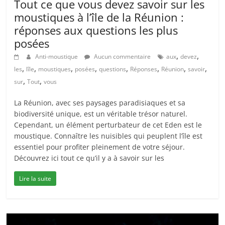
Tout ce que vous devez savoir sur les
moustiques à l’île de la Réunion :
réponses aux questions les plus
posées
,
,
Anti-moustique
Aucun commentaire
aux
devez
,
,
,
,
,
,
,
,
les
lîle
moustiques
posées
questions
Réponses
Réunion
savoir
,
,
sur
Tout
vous
La Réunion, avec ses paysages paradisiaques et sa
biodiversité unique, est un véritable trésor naturel.
Cependant, un élément perturbateur de cet Eden est le
moustique. Connaître les nuisibles qui peuplent l’île est
essentiel pour profiter pleinement de votre séjour.
Découvrez ici tout ce qu’il y a à savoir sur les
Lire la suite