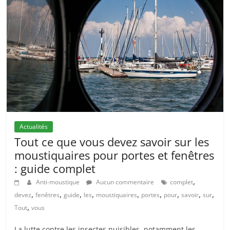
Actualités
Tout ce que vous devez savoir sur les
moustiquaires pour portes et fenêtres
: guide complet
,
Anti-moustique
Aucun commentaire
complet
,
,
,
,
,
,
,
,
,
devez
fenêtres
guide
les
moustiquaires
portes
pour
savoir
sur
,
Tout
vous
La lutte contre les insectes nuisibles, notamment les