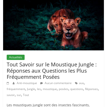
Actualités
Tout Savoir sur le Moustique Jungle :
Réponses aux Questions les Plus
Fréquemment Posées
,
Anti-moustique
Aucun commentaire
aux
,
,
,
,
,
,
,
fréquemment
Jungle
les
moustique
posées
questions
Réponses
,
,
savoir
sur
Tout
Les moustiques jungle sont des insectes fascinants,