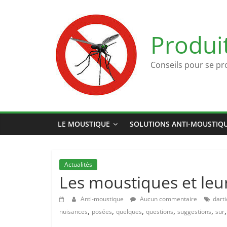
Passer
au
contenu
Produi
Conseils pour se pr
LE MOUSTIQUE
SOLUTIONS ANTI-MOUSTIQ
Actualités
Les moustiques et leu
Anti-moustique
Aucun commentaire
darti
,
,
,
,
,
nuisances
posées
quelques
questions
suggestions
sur