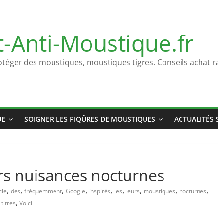
t-Anti-Moustique.fr
otéger des moustiques, moustiques tigres. Conseils achat ra
UE
SOIGNER LES PIQÛRES DE MOUSTIQUES
ACTUALITÉS 
rs nuisances nocturnes
,
,
,
,
,
,
,
,
,
cle
des
fréquemment
Google
inspirés
les
leurs
moustiques
nocturnes
,
,
titres
Voici