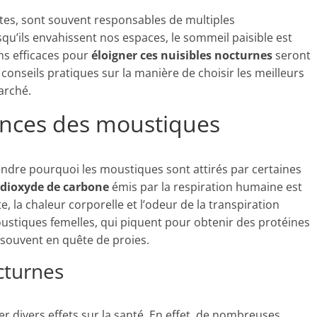
ntes, sont souvent responsables de multiples
qu’ils envahissent nos espaces, le sommeil paisible est
ons efficaces pour
éloigner ces nuisibles nocturnes
seront
onseils pratiques sur la manière de choisir les meilleurs
arché.
nces des moustiques
ndre pourquoi les moustiques sont attirés par certaines
dioxyde de carbone
émis par la respiration humaine est
e, la chaleur corporelle et l’odeur de la transpiration
moustiques femelles, qui piquent pour obtenir des protéines
s souvent en quête de proies.
cturnes
 divers effets sur la santé. En effet, de nombreuses