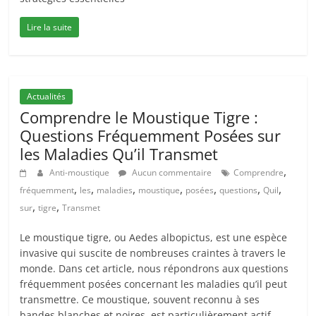
Lire la suite
Actualités
Comprendre le Moustique Tigre :
Questions Fréquemment Posées sur
les Maladies Qu’il Transmet
,
Anti-moustique
Aucun commentaire
Comprendre
,
,
,
,
,
,
,
fréquemment
les
maladies
moustique
posées
questions
Quil
,
,
sur
tigre
Transmet
Le moustique tigre, ou Aedes albopictus, est une espèce
invasive qui suscite de nombreuses craintes à travers le
monde. Dans cet article, nous répondrons aux questions
fréquemment posées concernant les maladies qu’il peut
transmettre. Ce moustique, souvent reconnu à ses
bandes blanches et noires, est particulièrement actif