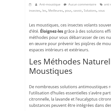
Anti-moustique
Aucun commentaire
anti
,
,
,
,
,
,
insectes
les
Meilleures
pour
savoir
Solutions
vous
Les moustiques, ces insectes volants souven
d’été.
Éloignez-les
grâce à des solutions effi
méthodes pour vous débarrasser de ces nuisi
en œuvre pour prévenir les piqûres de mo
espaces intérieurs et extérieurs.
Les Méthodes Naturell
Moustiques
De nombreuses solutions antimoustiques rep
l’utilisation d’huiles essentielles s’avère pa
citronnelle, la lavande et l’eucalyptus citr
substances peuvent être intégrées dans des d