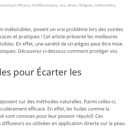
,
,
,
,
,
,
 moustique efficace
AntiMoustiques
ces
devez
Éloigner
Indésirables
t indésirables, posent un vrai problème lors des soirées
caces et pratiques ! Cet article présente les meilleures
bles. En effet, une variété de stratégies peut être mise
ustiques. Découvrez ci-dessous comment protéger vos
es pour Écarter les
osent sur des méthodes naturelles. Parmi celles-ci,
rticulièrement efficace. En effet, les huiles comme la
onné sont connues pour leur pouvoir répulsif. Ces
iffuseurs ou utilisées en application directe sur la peau.