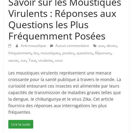
Savoir sur les Moustiques
Virulents : Réponses aux
Questions les Plus
Fréquemment Posées
,
,
Anti-moustique
Aucun commentaire
aux
devez
,
,
,
,
,
,
fréquemment
les
moustiques
posées
questions
Réponses
,
,
,
,
savoir
sur
Tout
virulents
vous
Les moustiques virulents représentent une menace
croissante pour la santé publique à travers le monde. La
curiosité entourant ces insectes est alimentée par leurs
capacités de transmission de maladies graves telles que
la dengue, le chikungunya et le virus Zika. Cet article
fournira des réponses aux interrogations les plus
fréquentes
Lire la suite