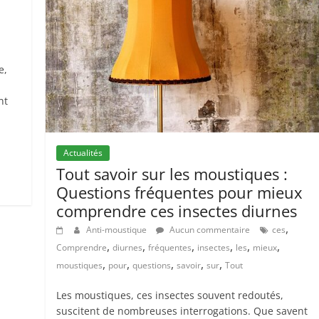
e,
nt
Actualités
Tout savoir sur les moustiques :
Questions fréquentes pour mieux
comprendre ces insectes diurnes
,
Anti-moustique
Aucun commentaire
ces
,
,
,
,
,
,
Comprendre
diurnes
fréquentes
insectes
les
mieux
,
,
,
,
,
moustiques
pour
questions
savoir
sur
Tout
Les moustiques, ces insectes souvent redoutés,
suscitent de nombreuses interrogations. Que savent