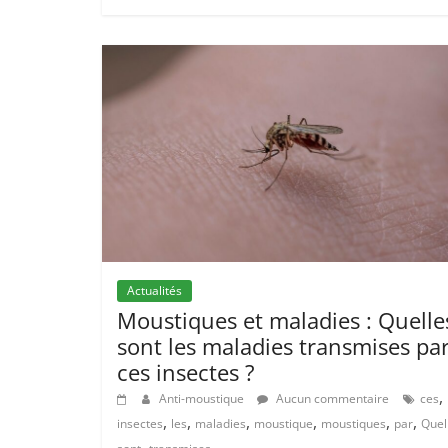
Actualités
Moustiques et maladies : Quelle
sont les maladies transmises pa
ces insectes ?
,
Anti-moustique
Aucun commentaire
ces
,
,
,
,
,
,
insectes
les
maladies
moustique
moustiques
par
Quel
,