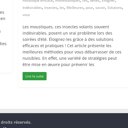
moustique efficace
AntiMoustiques
ces
devez
Éloigner
,
,
,
,
,
,
,
Indésirables
insectes
les
Meilleures
pour
savoir
Solutions
les
vous
ien
Les moustiques, ces insectes volants souvent
s
indésirables, posent un vrai problème lors des
soirées d’été. Éloignez-les grâce à des solutions
dies
efficaces et pratiques ! Cet article présente les
meilleures méthodes pour vous débarrasser de ces
nuisibles. En effet, une variété de stratégies peut
être mise en œuvre pour prévenir les
Lire la suite
 droits réservés.