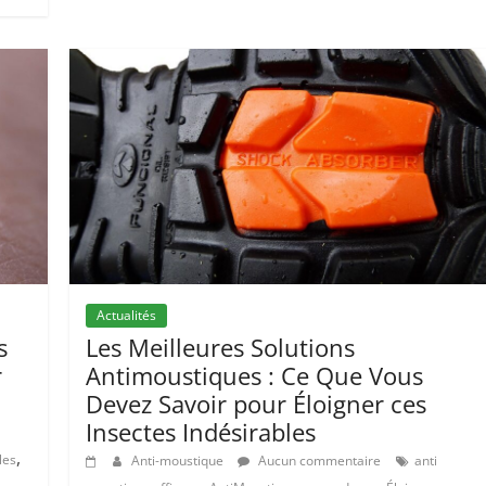
Actualités
s
Les Meilleures Solutions
r
Antimoustiques : Ce Que Vous
Devez Savoir pour Éloigner ces
Insectes Indésirables
,
les
Anti-moustique
Aucun commentaire
anti
,
,
,
,
,