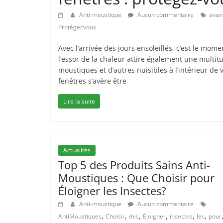
Anti-moustique
Aucun commentaire
avan
Protégezvous
Avec l’arrivée des jours ensoleillés, c’est le mom
l’essor de la chaleur attire également une multit
moustiques et d’autres nuisibles à l’intérieur de 
fenêtres s’avère être
Lire la suite
Actualités
Top 5 des Produits Sains Anti-
Moustiques : Que Choisir pour
Éloigner les Insectes?
Anti-moustique
Aucun commentaire
,
,
,
,
,
,
AntiMoustiques
Choisir
des
Éloigner
insectes
les
pour