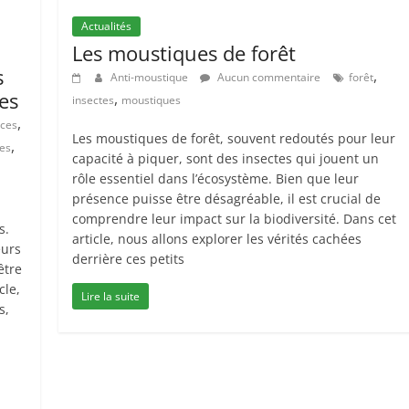
Actualités
Les moustiques de forêt
s
,
Anti-moustique
Aucun commentaire
forêt
es
,
insectes
moustiques
,
ces
Les moustiques de forêt, souvent redoutés pour leur
,
es
capacité à piquer, sont des insectes qui jouent un
rôle essentiel dans l’écosystème. Bien que leur
présence puisse être désagréable, il est crucial de
comprendre leur impact sur la biodiversité. Dans cet
s.
article, nous allons explorer les vérités cachées
eurs
derrière ces petits
être
cle,
Lire la suite
s,