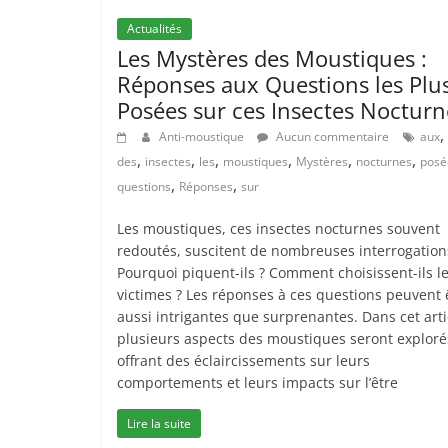
Actualités
Les Mystères des Moustiques :
Réponses aux Questions les Plu
Posées sur ces Insectes Nocturn
,
Anti-moustique
Aucun commentaire
aux
,
,
,
,
,
,
des
insectes
les
moustiques
Mystères
nocturnes
posé
,
,
questions
Réponses
sur
Les moustiques, ces insectes nocturnes souvent
redoutés, suscitent de nombreuses interrogation
Pourquoi piquent-ils ? Comment choisissent-ils l
victimes ? Les réponses à ces questions peuvent 
aussi intrigantes que surprenantes. Dans cet arti
plusieurs aspects des moustiques seront exploré
offrant des éclaircissements sur leurs
comportements et leurs impacts sur l’être
Lire la suite