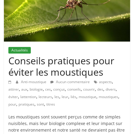
Actualités
Conseils pratiques pour
éviter les moustiques
,
Anti-moustique
Aucun commentaire
aspects
,
,
,
,
,
,
,
,
,
attirer
aux
biologie
ces
conçus
conseils
couvrir
des
divers
,
,
,
,
,
,
,
,
éviter
lattention
lecteurs
les
leur
liés
moustique
moustiques
,
,
,
pour
pratiques
sont
titres
Les moustiques sont souvent perçus comme de simples
nuisibles, mais leur biologie complexe et leur impact sur
notre environnement et notre santé ne devraient pas être