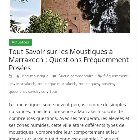
Actualités
Tout Savoir sur les Moustiques à
Marrakech : Questions Fréquemment
Posées
,
Anti-moustique
Aucun commentaire
fréquemment
,
,
,
,
,
les
Marrakech
moustique marrakech
moustiques
posées
,
,
,
questions
savoir
sur
Tout
Les moustiques sont souvent perçus comme de simples
nuisances, mais leur présence à Marrakech suscite de
nombreuses questions. Avec ses températures élevées et
ses zones humides, cette ville attire différents types de
moustiques. Comprendre leur comportement et leur
impact sur la vie quotidienne est essentiel. Dans cet