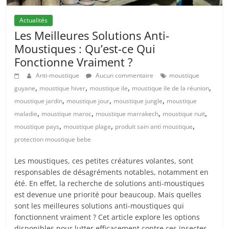
Actualités
Les Meilleures Solutions Anti-
Moustiques : Qu’est-ce Qui
Fonctionne Vraiment ?
Anti-moustique
Aucun commentaire
moustique
,
,
,
,
guyane
moustique hiver
moustique ile
moustique ile de la réunion
,
,
,
moustique jardin
moustique jour
moustique jungle
moustique
,
,
,
,
maladie
moustique maroc
moustique marrakech
moustique nuit
,
,
,
moustique pays
moustique plage
produit sain anti moustique
protection moustique bebe
Les moustiques, ces petites créatures volantes, sont
responsables de désagréments notables, notamment en
été. En effet, la recherche de solutions anti-moustiques
est devenue une priorité pour beaucoup. Mais quelles
sont les meilleures solutions anti-moustiques qui
fonctionnent vraiment ? Cet article explore les options
disponibles pour lutter efficacement contre ces insectes