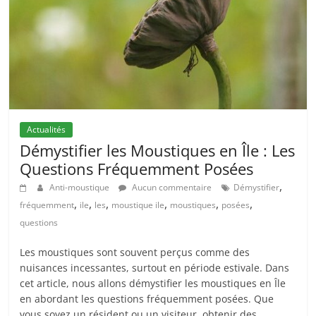
Actualités
Démystifier les Moustiques en Île : Les
Questions Fréquemment Posées
,
Anti-moustique
Aucun commentaire
Démystifier
,
,
,
,
,
,
fréquemment
ile
les
moustique ile
moustiques
posées
questions
Les moustiques sont souvent perçus comme des
nuisances incessantes, surtout en période estivale. Dans
cet article, nous allons démystifier les moustiques en Île
en abordant les questions fréquemment posées. Que
vous soyez un résident ou un visiteur, obtenir des