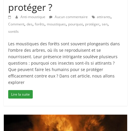
protéger ?
,
Anti-moustique
Aucun commentaire
attirants
,
,
,
,
,
,
,
Comment
des
forêts
moustiques
pourquoi
protéger
sen
sontils
Les moustiques des forêts sont souvent plongeants dans
l’ombre des arbres, où ils se reproduisent et se
nourrissent. Leur présence intrigante soulève plusieurs
questions : pourquoi ces insectes sont-ils si attirants ?
Que peuvent faire les humains pour se protéger
efficacement contre eux ? Dans cet article, nous allons
explorer
Lire la suite