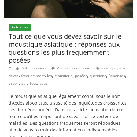
Actualités
Tout ce que vous devez savoir sur le
moustique asiatique : réponses aux
questions les plus fréquemment
posées
,
,
Anti-moustique
Aucun commentaire
asiatique
aux
,
,
,
,
,
,
,
devez
fréquemment
les
moustique
posées
questions
Réponses
,
,
,
savoir
sur
Tout
vous
Le moustique asiatique, également connu sous le nom
d’Aedes albopictus, a suscité des inquiétudes croissantes
ces dernières années. Dans cet article, nous aborderons
tout ce qu’il est important de savoir sur ce vecteur de
maladies. Des questions fréquentes seront répondues,
afin de vous fournir des informations indispensables
pour mieux comprendre