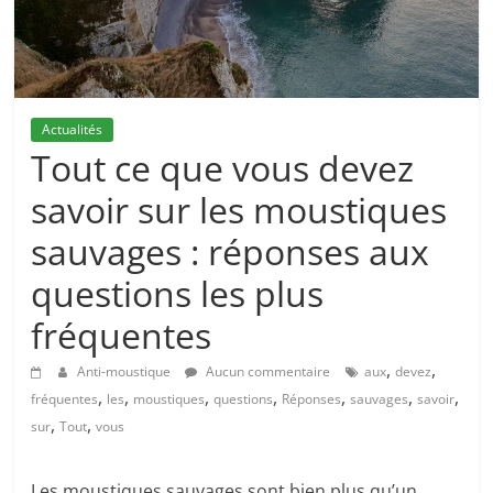
Actualités
Tout ce que vous devez
savoir sur les moustiques
sauvages : réponses aux
questions les plus
fréquentes
,
,
Anti-moustique
Aucun commentaire
aux
devez
,
,
,
,
,
,
,
fréquentes
les
moustiques
questions
Réponses
sauvages
savoir
,
,
sur
Tout
vous
Les moustiques sauvages sont bien plus qu’un