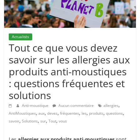
Actualités
Tout ce que vous devez
savoir sur les allergies aux
produits anti-moustiques
: questions fréquentes et
solutions
,
Anti-moustique
Aucun commentaire
allergies
,
,
,
,
,
,
,
AntiMoustiques
aux
devez
fréquentes
les
produits
questions
,
,
,
,
savoir
Solutions
sur
Tout
vous
Les
allergies aux produits anti-moustiques
sont