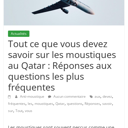
Actualités
Tout ce que vous devez
savoir sur les moustiques
au Qatar : Réponses aux
questions les plus
fréquentes
,
,
Anti-moustique
Aucun commentaire
aux
devez
,
,
,
,
,
,
,
fréquentes
les
moustiques
Qatar
questions
Réponses
savoir
,
,
sur
Tout
vous
Les moustiques sont souvent perçus comme une