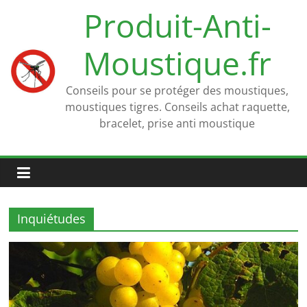
Passer
Produit-Anti-
au
contenu
Moustique.fr
Conseils pour se protéger des moustiques,
moustiques tigres. Conseils achat raquette,
bracelet, prise anti moustique
Inquiétudes