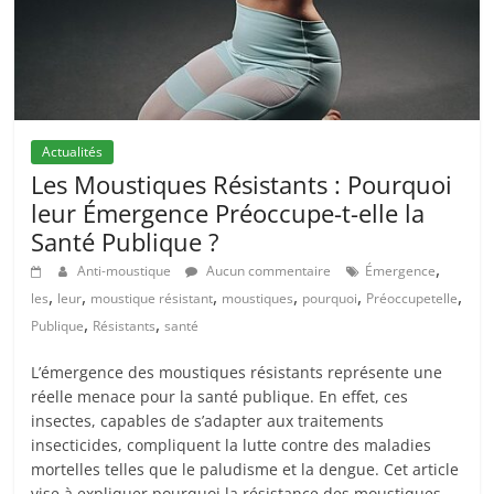
Actualités
Les Moustiques Résistants : Pourquoi
leur Émergence Préoccupe-t-elle la
Santé Publique ?
,
Anti-moustique
Aucun commentaire
Émergence
,
,
,
,
,
,
les
leur
moustique résistant
moustiques
pourquoi
Préoccupetelle
,
,
Publique
Résistants
santé
L’émergence des moustiques résistants représente une
réelle menace pour la santé publique. En effet, ces
insectes, capables de s’adapter aux traitements
insecticides, compliquent la lutte contre des maladies
mortelles telles que le paludisme et la dengue. Cet article
vise à expliquer pourquoi la résistance des moustiques