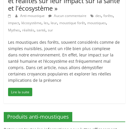
et réalités sur leur impact sur la santé
et l’écosystème »
,
,
Anti-moustique
Aucun commentaire
des
forêts
,
,
,
,
,
,
impact
lécosystème
les
leur
moustique forêt
moustiques
,
,
,
Mythes
réalités
santé
sur
Les moustiques des forêts, souvent considérés comme de
simples nuisibles, jouent un rôle bien plus complexe
dans notre environnement. En effet, leur impact sur la
santé humaine et l’écosystème est fréquemment mal
compris. Dans cet article, nous allons démystifier
certaines croyances populaires et explorer les réelles
implications de la présence
Lire la suite
Produits anti-moustiques