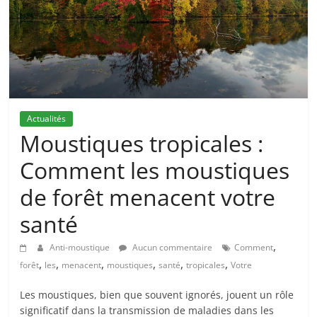
Actualités
Moustiques tropicales :
Comment les moustiques
de forêt menacent votre
santé
,
Anti-moustique
Aucun commentaire
Comment
,
,
,
,
,
,
forêt
les
menacent
moustiques
santé
tropicales
Votre
Les moustiques, bien que souvent ignorés, jouent un rôle
significatif dans la transmission de maladies dans les