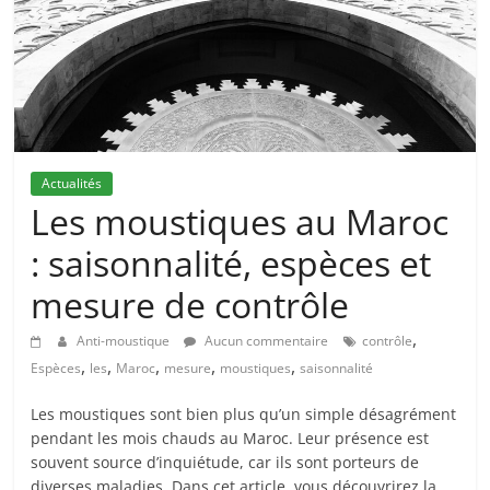
Actualités
Les moustiques au Maroc
: saisonnalité, espèces et
mesure de contrôle
,
Anti-moustique
Aucun commentaire
contrôle
,
,
,
,
,
Espèces
les
Maroc
mesure
moustiques
saisonnalité
Les moustiques sont bien plus qu’un simple désagrément
pendant les mois chauds au Maroc. Leur présence est
souvent source d’inquiétude, car ils sont porteurs de
diverses maladies. Dans cet article, vous découvrirez la