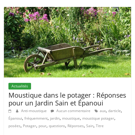
Actualités
Moustique dans le potager : Réponses
pour un Jardin Sain et Épanoui
,
,
Anti-moustique
Aucun commentaire
aux
darticle
,
,
,
,
,
Épanoui
fréquemment
jardin
moustique
moustique potager
,
,
,
,
,
,
posées
Potager
pour
questions
Réponses
Sain
Titre