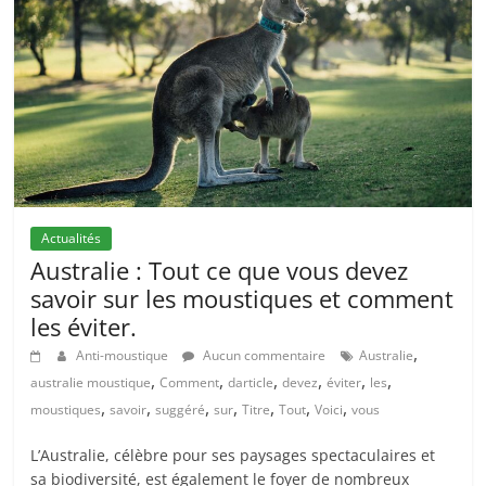
Actualités
Australie : Tout ce que vous devez
savoir sur les moustiques et comment
les éviter.
,
Anti-moustique
Aucun commentaire
Australie
,
,
,
,
,
,
australie moustique
Comment
darticle
devez
éviter
les
,
,
,
,
,
,
,
moustiques
savoir
suggéré
sur
Titre
Tout
Voici
vous
L’Australie, célèbre pour ses paysages spectaculaires et
sa biodiversité, est également le foyer de nombreux