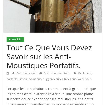
Actualités
Tout Ce Que Vous Devez
Savoir sur les Anti-
Moustiques Portatifs.
,
Anti-moustique
Aucun commentaire
Meilleures
,
,
,
,
,
,
,
,
portatifs
savoir
Solutions
suggéré
sur
Titre
Tout
Voici
vous
Lorsque les températures commencent à grimper et que
les soirées d’été invitent à l’extérieur, une ombre plane
sur cette douce expérience : les moustiques. Ces petits
intrus peuvent transformer un moment agréable en un