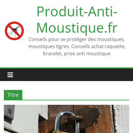
Passer
Produit-Anti-
au
contenu
Moustique.fr
Conseils pour se protéger des moustiques,
moustiques tigres. Conseils achat raquette,
bracelet, prise anti moustique
Titre