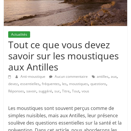
Actualités
Tout ce que vous devez
savoir sur les moustiques
aux Antilles
,
,
Anti-moustique
Aucun commentaire
antilles
aux
,
,
,
,
,
,
devez
essentielles
fréquentes
les
moustiques
questions
,
,
,
,
,
,
Réponses
savoir
suggéré
sur
Titre
Tout
vous
Les moustiques sont souvent perçus comme de
simples nuisibles, mais aux Antilles, leur présence
soulève des questions essentielles sur la santé et la
prévention. Dans cet article, nous aborderons les