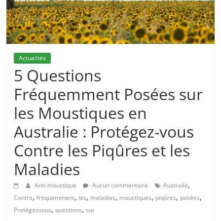
Actualités
5 Questions
Fréquemment Posées sur
les Moustiques en
Australie : Protégez-vous
Contre les Piqûres et les
Maladies
,
Anti-moustique
Aucun commentaire
Australie
,
,
,
,
,
,
,
Contre
fréquemment
les
maladies
moustiques
piqûres
posées
,
,
Protégezvous
questions
sur