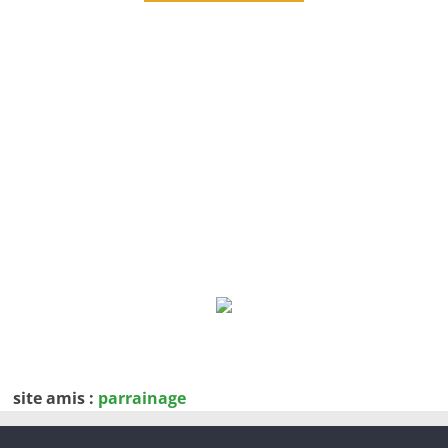
site amis :
parrainage