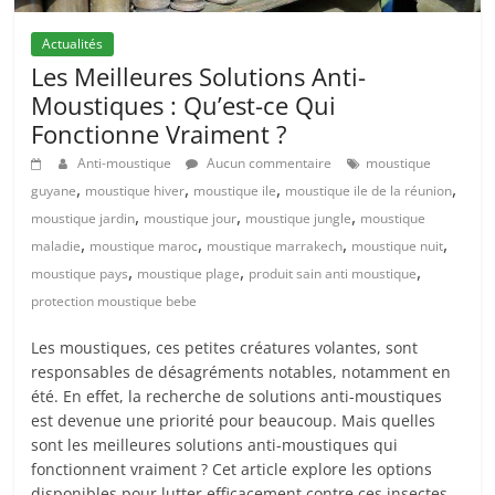
Actualités
Les Meilleures Solutions Anti-
Moustiques : Qu’est-ce Qui
Fonctionne Vraiment ?
Anti-moustique
Aucun commentaire
moustique
,
,
,
,
guyane
moustique hiver
moustique ile
moustique ile de la réunion
,
,
,
moustique jardin
moustique jour
moustique jungle
moustique
,
,
,
,
maladie
moustique maroc
moustique marrakech
moustique nuit
,
,
,
moustique pays
moustique plage
produit sain anti moustique
protection moustique bebe
Les moustiques, ces petites créatures volantes, sont
responsables de désagréments notables, notamment en
été. En effet, la recherche de solutions anti-moustiques
est devenue une priorité pour beaucoup. Mais quelles
sont les meilleures solutions anti-moustiques qui
fonctionnent vraiment ? Cet article explore les options
disponibles pour lutter efficacement contre ces insectes