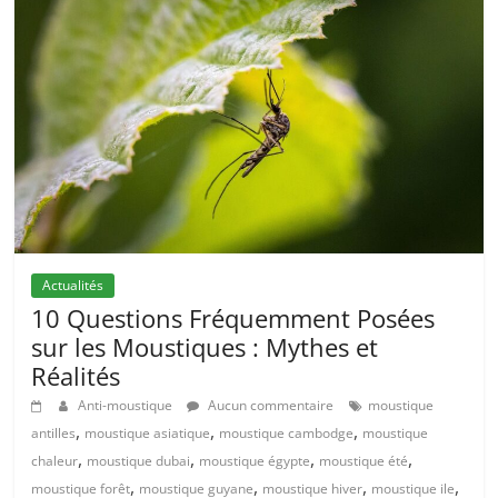
Actualités
10 Questions Fréquemment Posées
sur les Moustiques : Mythes et
Réalités
Anti-moustique
Aucun commentaire
moustique
,
,
,
antilles
moustique asiatique
moustique cambodge
moustique
,
,
,
,
chaleur
moustique dubai
moustique égypte
moustique été
,
,
,
,
moustique forêt
moustique guyane
moustique hiver
moustique ile