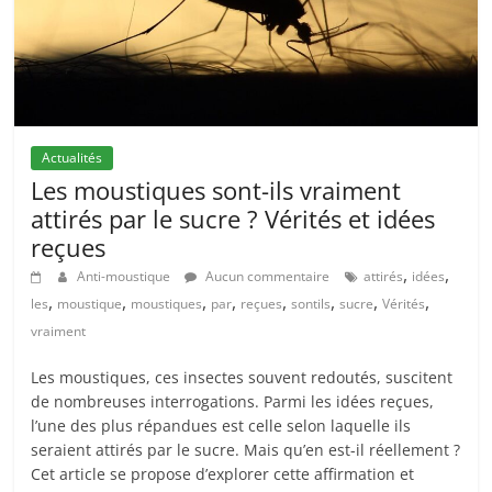
Actualités
Les moustiques sont-ils vraiment
attirés par le sucre ? Vérités et idées
reçues
,
,
Anti-moustique
Aucun commentaire
attirés
idées
,
,
,
,
,
,
,
,
les
moustique
moustiques
par
reçues
sontils
sucre
Vérités
vraiment
Les moustiques, ces insectes souvent redoutés, suscitent
de nombreuses interrogations. Parmi les idées reçues,
l’une des plus répandues est celle selon laquelle ils
seraient attirés par le sucre. Mais qu’en est-il réellement ?
Cet article se propose d’explorer cette affirmation et