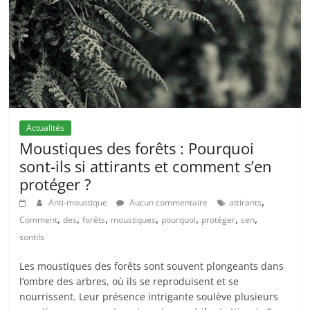
Actualités
Moustiques des forêts : Pourquoi
sont-ils si attirants et comment s’en
protéger ?
,
Anti-moustique
Aucun commentaire
attirants
,
,
,
,
,
,
,
Comment
des
forêts
moustiques
pourquoi
protéger
sen
sontils
Les moustiques des forêts sont souvent plongeants dans
l’ombre des arbres, où ils se reproduisent et se
nourrissent. Leur présence intrigante soulève plusieurs