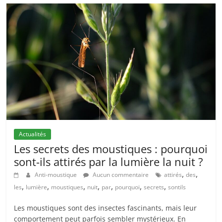
Actualités
Les secrets des moustiques : pourquoi
sont-ils attirés par la lumière la nuit ?
,
,
Anti-moustique
Aucun commentaire
attirés
des
,
,
,
,
,
,
,
les
lumière
moustiques
nuit
par
pourquoi
secrets
sontils
Les moustiques sont des insectes fascinants, mais leur
comportement peut parfois sembler mystérieux. En