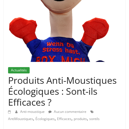
Actualités
Produits Anti-Moustiques
Écologiques : Sont-ils
Efficaces ?
Anti-moustique
Aucun commentaire
,
,
,
,
AntiMoustiques
Écologiques
Efficaces
produits
sontils