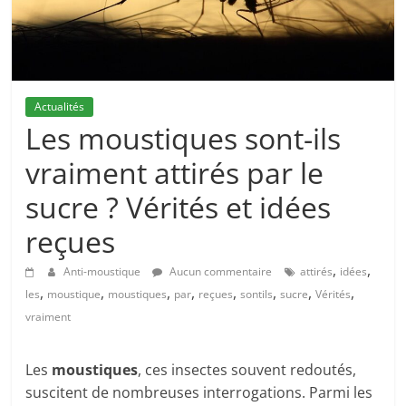
Actualités
Les moustiques sont-ils
vraiment attirés par le
sucre ? Vérités et idées
reçues
,
,
Anti-moustique
Aucun commentaire
attirés
idées
,
,
,
,
,
,
,
,
les
moustique
moustiques
par
reçues
sontils
sucre
Vérités
vraiment
Les
moustiques
, ces insectes souvent redoutés,
suscitent de nombreuses interrogations. Parmi les