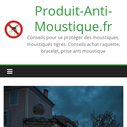
Passer
Produit-Anti-
au
contenu
Moustique.fr
Conseils pour se protéger des moustiques,
moustiques tigres. Conseils achat raquette,
bracelet, prise anti moustique