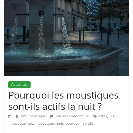
Actualités
Pourquoi les moustiques
sont-ils actifs la nuit ?
,
,
Anti-moustique
Aucun commentaire
actifs
les
,
,
,
,
moustique nuit
moustiques
nuit
pourquoi
sontils