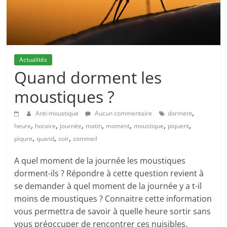
Actualités
Quand dorment les
moustiques ?
,
Anti-moustique
Aucun commentaire
dorment
,
,
,
,
,
,
,
heure
horaire
journée
matin
moment
moustique
piquent
,
,
,
piqure
quand
soir
sommeil
A quel moment de la journée les moustiques
dorment-ils ? Répondre à cette question revient à
se demander à quel moment de la journée y a t-il
moins de moustiques ? Connaitre cette information
vous permettra de savoir à quelle heure sortir sans
vous préoccuper de rencontrer ces nuisibles.