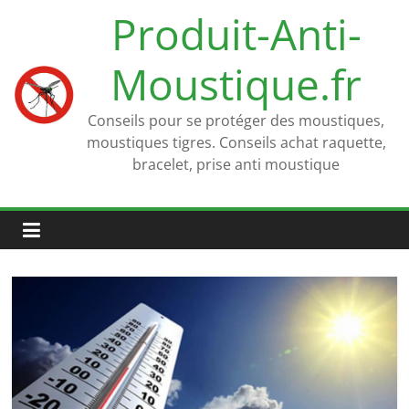
Passer
Produit-Anti-
au
contenu
Moustique.fr
Conseils pour se protéger des moustiques,
moustiques tigres. Conseils achat raquette,
bracelet, prise anti moustique