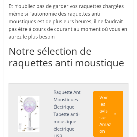
Et n’oubliez pas de garder vos raquettes chargées
même si l’autonomie des raquettes anti
moustiques est de plusieurs heures, il ne faudrait
pas être à cours de courant au moment où vous en
aurez le plus besoin
Notre sélection de
raquettes anti moustique
Raquette Anti
Voir
Moustiques
les
Électrique
avis
Tapette anti-
sur
moustique
Amaz
électrique
on
USB