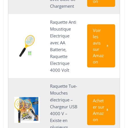
on
Chargement
Raquette Anti
Moustique
Voir
Electrique
les
avec AA
avis
sur
Batterie,
Amaz
Raquette
on
Electrique
4000 Volt
Raquette Tue-
Mouches
électrique –
Achet
Chargeur USB
er sur
Amaz
4000 V –
on
Existe en
plusieurs