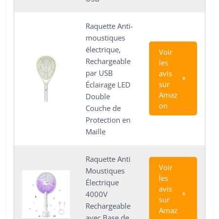
Raquette Anti-
moustiques
électrique,
Voir
Rechargeable
les
par USB
avis
sur
Éclairage LED
Amaz
Double
on
Couche de
Protection en
Maille
Raquette Anti
Voir
Moustiques
les
Électrique
avis
4000V
sur
Rechargeable
Amaz
avec Base de