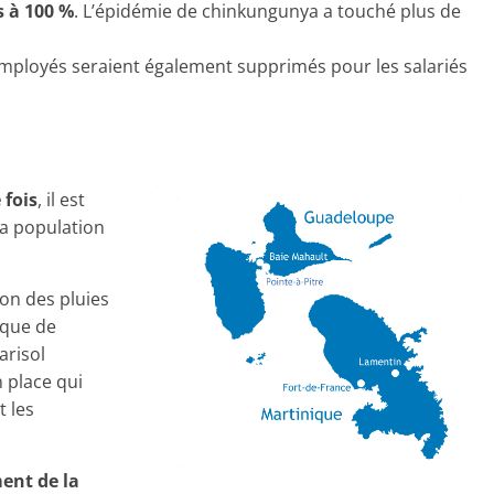
 à 100 %
. L’épidémie de chinkungunya a touché plus de
 employés seraient également supprimés pour les salariés
 fois
, il est
 la population
son des pluies
sque de
arisol
 place qui
 les
ent de la