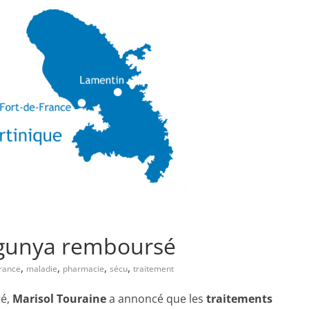
ngunya remboursé
,
,
,
,
rance
maladie
pharmacie
sécu
traitement
té,
Marisol Touraine
a annoncé que les
traitements