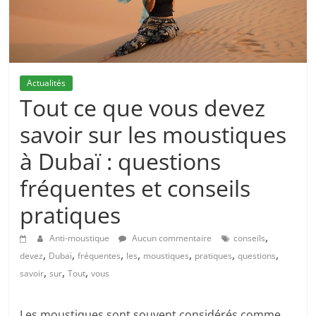
Actualités
Tout ce que vous devez
savoir sur les moustiques
à Dubaï : questions
fréquentes et conseils
pratiques
,
Anti-moustique
Aucun commentaire
conseils
,
,
,
,
,
,
,
devez
Dubaï
fréquentes
les
moustiques
pratiques
questions
,
,
,
savoir
sur
Tout
vous
Les moustiques sont souvent considérés comme