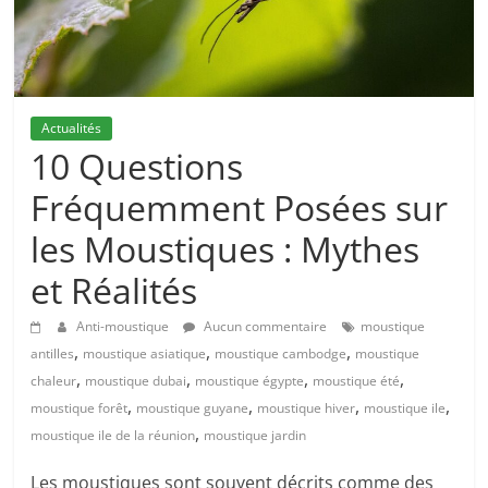
Actualités
10 Questions
Fréquemment Posées sur
les Moustiques : Mythes
et Réalités
Anti-moustique
Aucun commentaire
moustique
,
,
,
antilles
moustique asiatique
moustique cambodge
moustique
,
,
,
,
chaleur
moustique dubai
moustique égypte
moustique été
,
,
,
,
moustique forêt
moustique guyane
moustique hiver
moustique ile
,
moustique ile de la réunion
moustique jardin
Les moustiques sont souvent décrits comme des