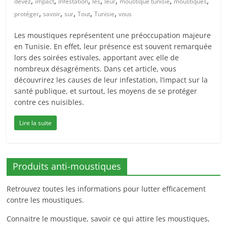
,
,
,
,
,
,
,
devez
impact
Infestation
les
leur
moustique tunisie
moustiques
,
,
,
,
,
protéger
savoir
sur
Tout
Tunisie
vous
Les moustiques représentent une préoccupation majeure
en Tunisie. En effet, leur présence est souvent remarquée
lors des soirées estivales, apportant avec elle de
nombreux désagréments. Dans cet article, vous
découvrirez les causes de leur infestation, l’impact sur la
santé publique, et surtout, les moyens de se protéger
contre ces nuisibles.
Lire la suite
Produits anti-moustiques
Retrouvez toutes les informations pour lutter efficacement
contre les moustiques.
Connaitre le moustique, savoir ce qui attire les moustiques,