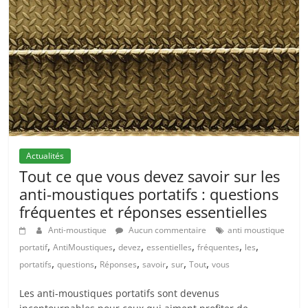
Actualités
Tout ce que vous devez savoir sur les
anti-moustiques portatifs : questions
fréquentes et réponses essentielles
Anti-moustique
Aucun commentaire
anti moustique
,
,
,
,
,
,
portatif
AntiMoustiques
devez
essentielles
fréquentes
les
,
,
,
,
,
,
portatifs
questions
Réponses
savoir
sur
Tout
vous
Les anti-moustiques portatifs sont devenus