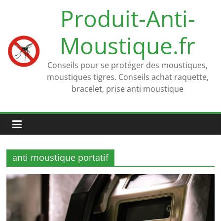
Passer
Produit-Anti-
au
contenu
Moustique.fr
Conseils pour se protéger des moustiques,
moustiques tigres. Conseils achat raquette,
bracelet, prise anti moustique
anti moustique portatif