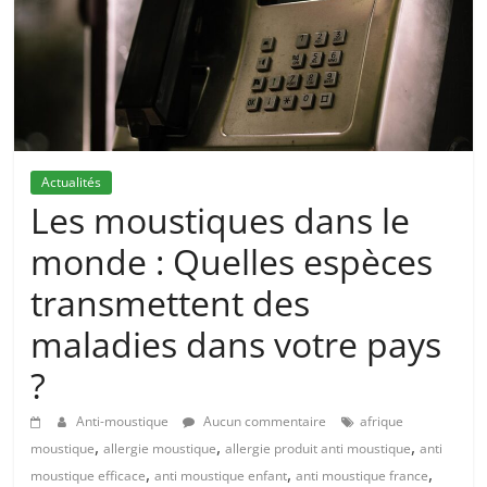
Actualités
Les moustiques dans le
monde : Quelles espèces
transmettent des
maladies dans votre pays
?
Anti-moustique
Aucun commentaire
afrique
,
,
,
moustique
allergie moustique
allergie produit anti moustique
anti
,
,
,
moustique efficace
anti moustique enfant
anti moustique france