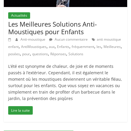
Actualités
Les Meilleures Solutions Anti-
Moustiques pour Enfants
Anti-moustique
Aucun commentaire
anti moustique
,
,
,
,
,
,
,
enfant
AntiMoustiques
aux
Enfants
fréquemment
les
Meilleures
,
,
,
,
posées
pour
questions
Réponses
Solutions
L’été est synonyme de chaleur, de joie et de moments
passés à l’extérieur. Cependant, il est également le
moment où les moustiques deviennent un véritable fléau,
surtout pour les enfants. Que vous soyez en vacances ou
simplement en train de profiter d’un barbecue dans le
jardin, la prévention des piqûres
Lire la suite