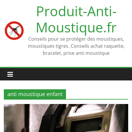
Passer
Produit-Anti-
au
contenu
Moustique.fr
Conseils pour se protéger des moustiques,
moustiques tigres. Conseils achat raquette,
bracelet, prise anti moustique
anti moustique enfant