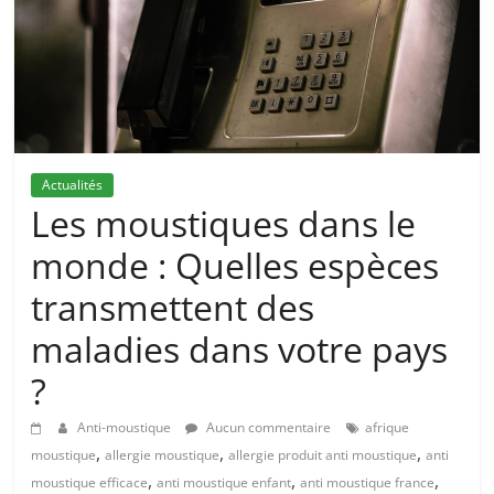
Actualités
Les moustiques dans le
monde : Quelles espèces
transmettent des
maladies dans votre pays
?
Anti-moustique
Aucun commentaire
afrique
,
,
,
moustique
allergie moustique
allergie produit anti moustique
anti
,
,
,
moustique efficace
anti moustique enfant
anti moustique france