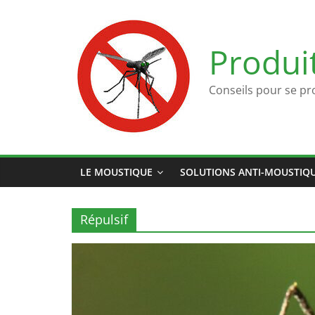
Passer
au
contenu
Produi
Conseils pour se pr
LE MOUSTIQUE
SOLUTIONS ANTI-MOUSTIQ
Répulsif