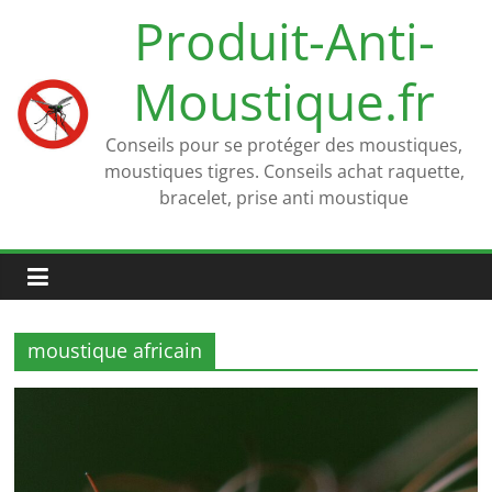
Passer
Produit-Anti-
au
contenu
Moustique.fr
Conseils pour se protéger des moustiques,
moustiques tigres. Conseils achat raquette,
bracelet, prise anti moustique
moustique africain