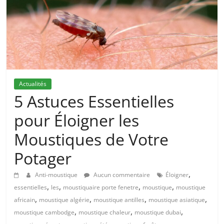
Actualités
5 Astuces Essentielles
pour Éloigner les
Moustiques de Votre
Potager
,
Anti-moustique
Aucun commentaire
Éloigner
,
,
,
,
essentielles
les
moustiquaire porte fenetre
moustique
moustique
,
,
,
,
africain
moustique algérie
moustique antilles
moustique asiatique
,
,
,
moustique cambodge
moustique chaleur
moustique dubai